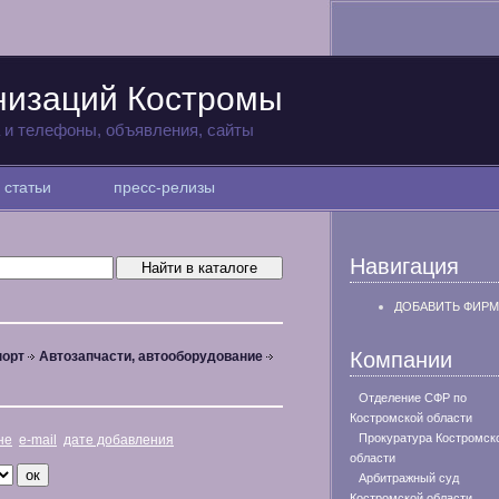
низаций Костромы
а и телефоны, объявления, сайты
статьи
пресс-релизы
Навигация
ДОБАВИТЬ ФИРМ
Компании
порт
Автозапчасти, автооборудование
Отделение СФР по
Костромской области
Прокуратура Костромск
не
e-mail
дате добавления
области
Арбитражный суд
Костромской области