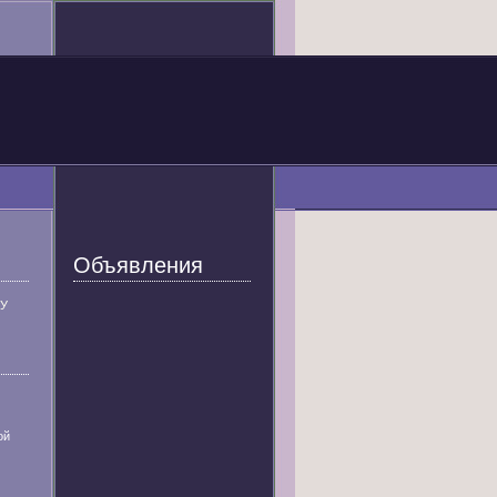
Объявления
У
ой