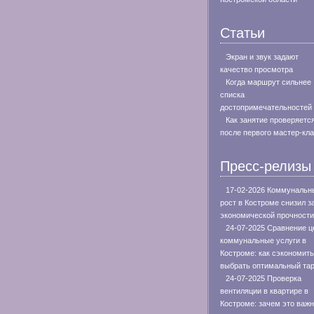
Статьи
Экран и звук задают
качество просмотра
Когда маршрут сильнее
списка
достопримечательностей
Как занятие проверяетс
после первого мастер-кл
Пресс-релизы
17-02-2026 Коммунальн
рост в Костроме снизил з
экономической прочности
24-07-2025 Сравнение ц
коммунальные услуги в
Костроме: как сэкономить
выбрать оптимальный та
24-07-2025 Проверка
вентиляции в квартире в
Костроме: зачем это важн