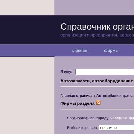
Справочник орга
организации и предприятия, адрес
главная
фирмы
Я ищу:
Автозапчасти, автооборудование
Главная страница
Автомобили и транс
Фирмы раздела
Сортировать по:
городу
названию
це
Выберите регион: