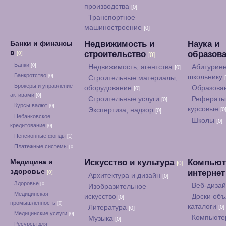
производства
[0]
Транспортное
машиностроение
[0]
Недвижимость и
Наука и
Банки и финансы
в
строительство
образов
[0]
[0]
Банки
[0]
Недвижимость, агентства
Абитуриен
[0]
Банкротство
[0]
школьнику
Строительные материалы,
Брокеры и управление
оборудование
Образова
[0]
активами
[0]
Строительные услуги
Рефераты
[0]
Курсы валют
[0]
курсовые
Экспертиза, надзор
[0
[0]
Небанковское
Школы
[0]
кредитование
[0]
Пенсионные фонды
[1]
Платежные системы
[0]
Искусство и культура
Компьют
Медицина и
[0]
здоровье
интерне
[0]
Архитектура и дизайн
[0]
Здоровье
[0]
Веб-диза
Изобразительное
Медицинская
искусство
Доски объ
[0]
промышленность
[0]
каталоги
Литература
[0]
[0]
Медицинские услуги
[0]
Компьюте
Музыка
[0]
Ресурсы для