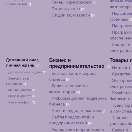
документац
Танец, хореография
[0]
специалистов
[0]
литератур
Фотоискусство
[0]
Персонал
Студии звукозаписи
[0]
страницы
[0
Программ
Программ
обеспечен
Хостинг и
электронна
Бизнес и
Товары 
Домашний очаг,
личная жизнь
предпринимательство
[0]
[0]
Интернет
Детская комната, дети
[0]
Безопасность и охрана
Средства
Знакомства в
бизнеса
[0]
Электрони
Интернете
[0]
Деловые новости и
электротех
Кошки и собаки
[0]
комментарии
[0]
Хозяйстве
Мода и красота
[0]
Информационая поддержка
бытовые т
Уют и комфорт
[0]
бизнеса
[0]
Транспорт
Налоги, аудит, консалтинг
[1]
и логистик
Сайты предприятий и
Торговля
предпринимателей
[0]
универсал
Управление и организация
Сырье и