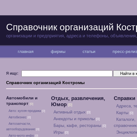
Справочник организаций Кос
организации и предприятия, адреса и телефоны, объявления
главная
фирмы
статьи
пресс-рел
Я ищу:
Справочник организаций Костромы
Отдых, развлечения,
Справки
Автомобили и
транспорт
Юмор
[0]
[0]
Адреса, 
Авто: купля-продажа
[0]
Активный отдых
[0]
Карты
[0]
Автобизнес
[0]
Анекдоты и приколы
[0]
Каталоги,
Автозапчасти,
Бары, кафе, рестораны
справочни
[0]
автооборудование
[0]
Игры
Энциклоп
[0]
Авто-мото инфо
[0]