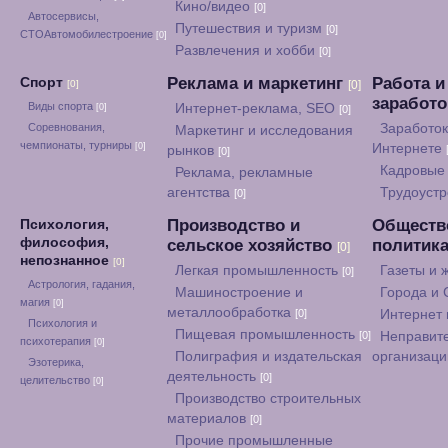
Кино/видео
[0]
Автосервисы,
Путешествия и туризм
[0]
СТОАвтомобилестроение
[0]
Развлечения и хобби
[0]
Реклама и маркетинг
Работа и
Спорт
[0]
[0]
заработ
Виды спорта
Интернет-реклама, SEO
[0]
[0]
Соревнования,
Заработок
Маркетинг и исследования
чемпионаты, турниры
[0]
Интернете
рынков
[0]
Кадровые 
Реклама, рекламные
агентства
Трудоуст
[0]
Производство и
Обществ
Психология,
философия,
сельское хозяйство
политик
[0]
непознанное
[0]
Легкая промышленность
Газеты и
[0]
Астрология, гадания,
Машиностроение и
Города и
магия
[0]
металлообработка
[0]
Интернет
Психология и
Пищевая промышленность
[0]
Неправит
психотерапия
[0]
Полиграфия и издательская
организац
Эзотерика,
деятельность
[0]
целительство
[0]
Производство строительных
материалов
[0]
Прочие промышленные