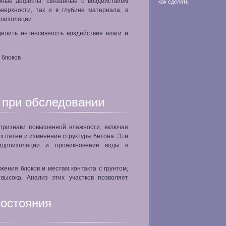
рные дефекты, связанные с воздействием
как сделать
оверхности, так и в глубине материала, в
роизоляции.
елить интенсивность воздействия влаги и
 блоков
 при обследовании
признаки повышенной влажности, включая
х пятен и изменение структуры бетона. Эти
идроизоляции и проникновение воды в
ения блоков и местам контакта с грунтом,
высока. Анализ этих участков позволяет
состояния