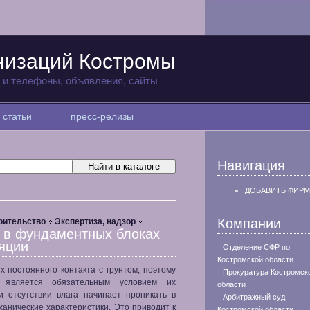
низаций Костромы
а и телефоны, объявления, сайты
статьи
пресс-релизы
Навигация
ДОБАВИТЬ ФИРМ
Компании
оительство
Экспертиза, надзор
 в фундаментных блоках
яции
Отделение СФР по
Костромской области
 постоянного контакта с грунтом, поэтому
Прокуратура Костромск
и является обязательным условием их
области
и отсутствии влага начинает проникать в
Арбитражный суд
ханические характеристики. Это приводит к
Костромской области