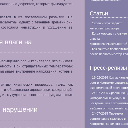
появлению дефектов, которые фиксируются
Статьи
ючается в их постепенном развитии. На
незаметны, однако с течением времени они
Экран и звук задают
 состояния конструкции и ухудшению её
качество просмотра
Когда маршрут сильнее
списка
я влаги на
достопримечательностей
Как занятие проверяетс
после первого мастер-кл
 насыщению пор и капилляров, что снижает
уемость. При отрицательных температурах
Пресс-релизы
 вызывает внутренние напряжения, которые
17-02-2026 Коммунальн
рост в Костроме снизил з
звитию химических процессов, таких как
экономической прочности
я и образование агрессивных соединений.
24-07-2025 Сравнение ц
одит к ухудшению состояния фундаментных
коммунальные услуги в
Костроме: как сэкономить
и нарушении
выбрать оптимальный та
24-07-2025 Проверка
вентиляции в квартире в
Костроме: зачем это важн