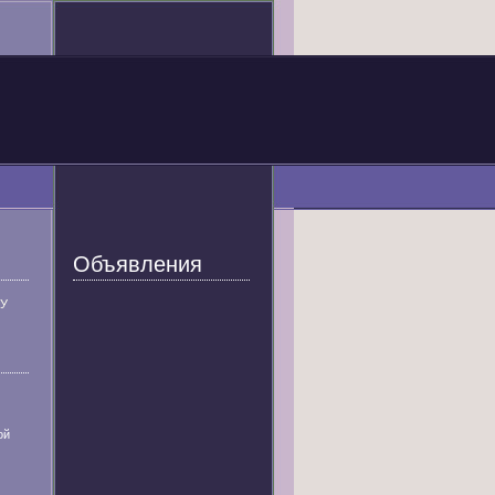
Объявления
У
ой