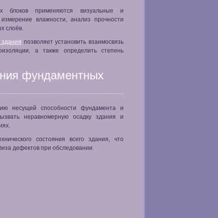
ых блоков применяются визуальные и
 измерение влажности, анализ прочности
х слоёв.
 здания
позволяет установить взаимосвязь
изоляции, а также определить степень
ения фундаментных
нию несущей способности фундамента и
ызвать неравномерную осадку здания и
иях.
нического состояния всего здания, что
лиза дефектов при обследовании.