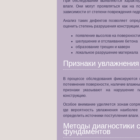
При обследовании выявляются характе
влаги. Они могут проявляться как на п
зависимости от степени повреждения гид
Анализ таких дефектов позволяет опред
оценить степень разрушения конструкции.
появление высолов на поверхности
шелушение и отслаивание бетона
образование трещин и каверн
локальное разрушение материала
Признаки увлажнения
В процессе обследования фиксируются 
потемнение поверхности, наличие влажны
признаки указывают на нарушение г
конструкцию.
Особое внимание уделяется зонам сопряж
где вероятность увлажнения наиболее 
определить источники поступления влаги.
Методы диагностики 
фундаментов