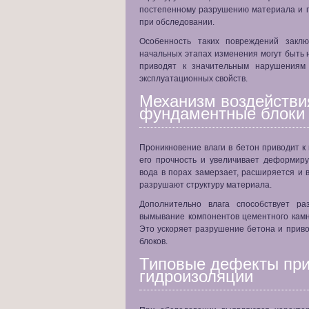
постепенному разрушению материала и 
при обследовании.
Особенность таких повреждений закл
начальных этапах изменения могут быть 
приводят к значительным нарушениям
эксплуатационных свойств.
Механизм воздействи
фундаментные блоки
Проникновение влаги в бетон приводит к
его прочность и увеличивает деформир
вода в порах замерзает, расширяется и
разрушают структуру материала.
Дополнительно влага способствует ра
вымывание компонентов цементного камн
Это ускоряет разрушение бетона и прив
блоков.
Типовые дефекты пр
гидроизоляции