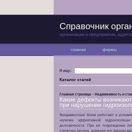
Справочник орга
организации и предприятия, адрес
главная
фирмы
Я ищу:
Каталог статей
Главная страница
Недвижимость и стр
Какие дефекты возникают
при нарушении гидроизол
Фундаментные блоки работают в условиях
наличие эффективной гидроизоляци
долговечности. При её повреждении ил
структуру бетона, изменяя его физико-ме